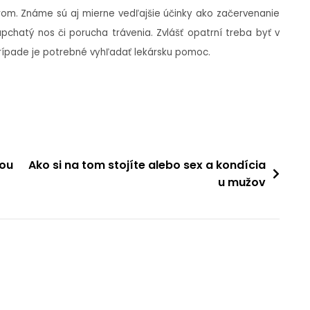
rom. Známe sú aj mierne vedľajšie účinky ako začervenanie
, upchatý nos či porucha trávenia. Zvlášť opatrní treba byť v
prípade je potrebné vyhľadať lekársku pomoc.
bou
Ako si na tom stojíte alebo sex a kondícia
u mužov