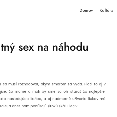
Domov
Kultúra
itný sex na náhodu
eď sa musí rozhodovať, akým smerom sa vydá. Platí to aj v
ejšie, čo máme a mali by sme sa oň starať čo najlepšie.
a ako nasledujúca liečba, a aj nadmerné užívanie liekov má
ďalej a dnes nám ponúkajú širokú škálu liečiv.