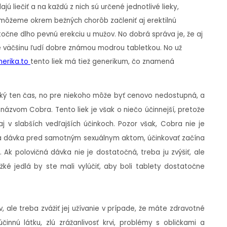
ú liečiť a na každú z nich sú určené jednotlivé lieky,
 môžeme okrem bežných chorôb začleniť aj erektilnú
čne dlho pevnú erekciu u mužov. No dobrá správa je, že aj
re väčšinu ľudí dobre známou modrou tabletkou. No už
erika.to
tento liek má tiež generikum, čo znamená
aký ten čas, no pre niekoho môže byť cenovo nedostupná, a
 názvom Cobra. Tento liek je však o niečo účinnejší, pretože
aj v slabších vedľajších účinkoch. Pozor však, Cobra nie je
čná dávka pred samotným sexuálnym aktom, účinkovať začína
. Ak polovičná dávka nie je dostatočná, treba ju zvýšiť, ale
ké jedlá by ste mali vylúčiť, aby boli tablety dostatočne
 ale treba zvážiť jej užívanie v prípade, že máte zdravotné
účinnú látku, zlú zrážanlivosť krvi, problémy s obličkami a