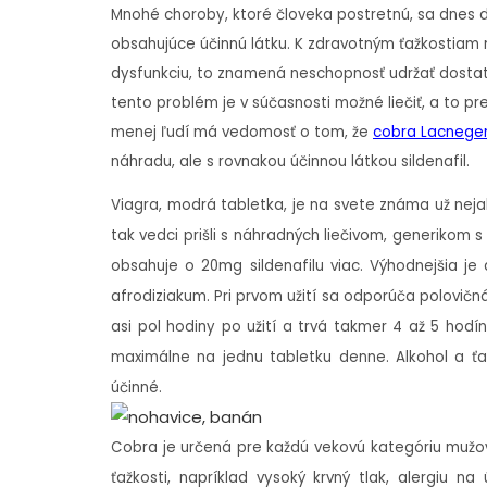
Mnohé choroby, ktoré človeka postretnú, sa dnes daj
obsahujúce účinnú látku. K zdravotným ťažkostiam
dysfunkciu, to znamená neschopnosť udržať dostato
tento problém je v súčasnosti možné liečiť, a to p
menej ľudí má vedomosť o tom, že
cobra Lacnegen
náhradu, ale s rovnakou účinnou látkou sildenafil.
Viagra, modrá tabletka, je na svete známa už nej
tak vedci prišli s náhradných liečivom, generikom s
obsahuje o 20mg sildenafilu viac. Výhodnejšia je 
afrodiziakum. Pri prvom užití sa odporúča polovi
asi pol hodiny po užití a trvá takmer 4 až 5 hodín
maximálne na jednu tabletku denne. Alkohol a ťaž
účinné.
Cobra je určená pre každú vekovú kategóriu mužov,
ťažkosti, napríklad vysoký krvný tlak, alergiu na 