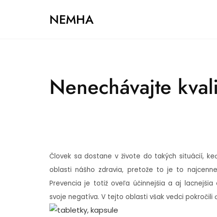
Skip
NEMHA
to
content
Nenechávajte kval
Človek sa dostane v živote do takých situácií, k
oblasti nášho zdravia, pretože to je to najcenn
Prevencia je totiž oveľa účinnejšia a aj lacnejši
svoje negatíva. V tejto oblasti však vedci pokročili 