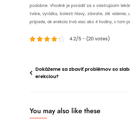
podobne. Vhodné je poradiť sa s ošetrujúcim leká
tváre, vyrážka, bolesti hlavy, závrate, zlé videnie
prípade, ak erekcia trvá viac ako 4 hodiny, v tom 
4.2/5 - (20 votes)
Navigace
Dokážeme sa zbaviť problémov so sla
erekciou?
pro
příspěvek
You may also like these