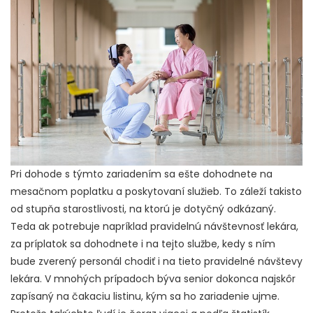
Pri dohode s týmto zariadením sa ešte dohodnete na
mesačnom poplatku a poskytovaní služieb. To záleží takisto
od stupňa starostlivosti, na ktorú je dotyčný odkázaný.
Teda ak potrebuje napríklad pravidelnú návštevnosť lekára,
za príplatok sa dohodnete i na tejto službe, kedy s ním
bude zverený personál chodiť i na tieto pravidelné návštevy
lekára. V mnohých prípadoch býva senior dokonca najskôr
zapísaný na čakaciu listinu, kým sa ho zariadenie ujme.