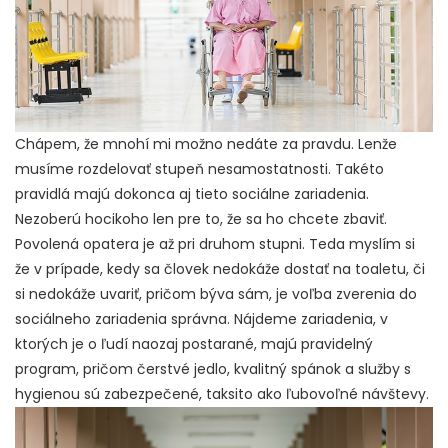
Chápem, že mnohí mi možno nedáte za pravdu. Lenže
musíme rozdelovať stupeň nesamostatnosti. Takéto
pravidlá majú dokonca aj tieto sociálne zariadenia.
Nezoberú hocikoho len pre to, že sa ho chcete zbaviť.
Povolená opatera je až pri druhom stupni. Teda myslím si
že v prípade, kedy sa človek nedokáže dostať na toaletu, či
si nedokáže uvariť, pričom býva sám, je voľba zverenia do
sociálneho zariadenia správna. Nájdeme zariadenia, v
ktorých je o ľudí naozaj postarané, majú pravidelný
program, pričom čerstvé jedlo, kvalitný spánok a služby s
hygienou sú zabezpečené, taksito ako ľubovoľné návštevy.