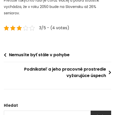
Pretože takýchto ľudí je čoraz viacej a podľa štatistík
vychádza, že v roku 2050 bude na Slovensku až 26%
seniorov.
3/5 - (4 votes)
Navigace
Nemusíte byť stále v pohybe
pro
Podnikateľ a jeho pracovné prostredie
příspěvek
vyžarujúce úspech
Hledat