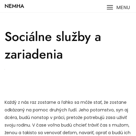
Skip
NEMHA
MENU
to
content
Sociálne služby a
zariadenia
Každý z nás raz zostarne a ľahko sa môže stať, že zostane
odkázaný na pomoc druhých ľudí. Jeho potomstvo, syn aj
dcéra, budú nonstop v práci, pretože potrebujú zasa uživiť
svoju rodinu. V čase voľna budú chcieť tráviť čas s mužom,
ženou a takisto sa venovať deťom, navariť, oprať a budú ich