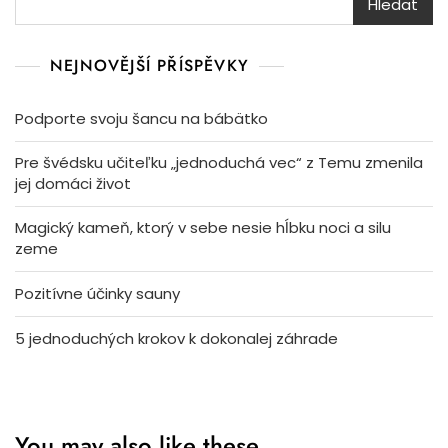
Hledat
NEJNOVĚJŠÍ PŘÍSPĚVKY
Podporte svoju šancu na bábätko
Pre švédsku učiteľku „jednoduchá vec“ z Temu zmenila
jej domáci život
Magický kameň, ktorý v sebe nesie hĺbku noci a silu
zeme
Pozitívne účinky sauny
5 jednoduchých krokov k dokonalej záhrade
You may also like these