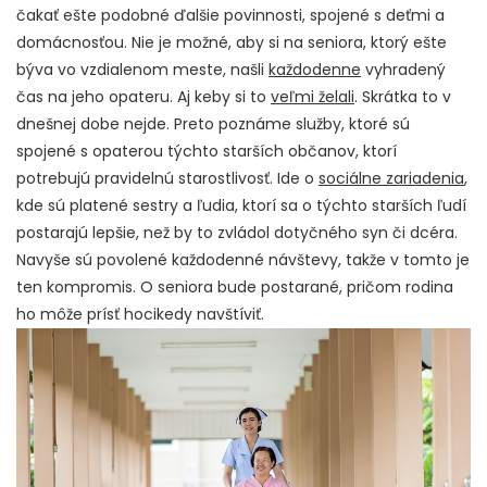
čakať ešte podobné ďalšie povinnosti, spojené s deťmi a
domácnosťou. Nie je možné, aby si na seniora, ktorý ešte
býva vo vzdialenom meste, našli
každodenne
vyhradený
čas na jeho opateru. Aj keby si to
veľmi želali
. Skrátka to v
dnešnej dobe nejde. Preto poznáme služby, ktoré sú
spojené s opaterou týchto starších občanov, ktorí
potrebujú pravidelnú starostlivosť. Ide o
sociálne zariadenia
,
kde sú platené sestry a ľudia, ktorí sa o týchto starších ľudí
postarajú lepšie, než by to zvládol dotyčného syn či dcéra.
Navyše sú povolené každodenné návštevy, takže v tomto je
ten kompromis. O seniora bude postarané, pričom rodina
ho môže prísť hocikedy navštíviť.